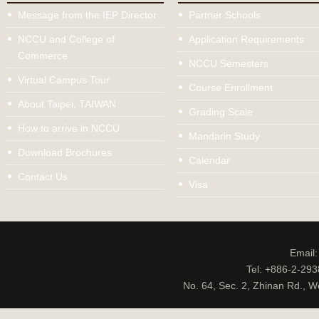
Message from the IEP Director
Partner Schools
NCCU and College of
Application Requirements
Commerce
NCCU Semesters
Virtual Campus Tour
Course Enrollment
About Taipei, TAIWAN
Grading Scale
How to arrive in NCCU
Mandarin Study
Download Brochures
Calendar
Contact Us
Visa
Email
Tel: +886-2-29
No. 64, Sec. 2, Zhinan Rd., W