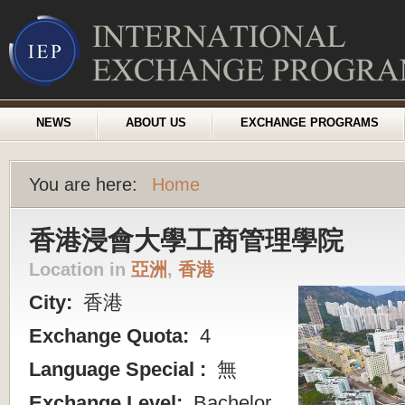
NEWS
ABOUT US
EXCHANGE PROGRAMS
You are here:
Home
香港浸會大學工商管理學院
Location in
亞洲
,
香港
City:
香港
Exchange Quota:
4
Language Special :
無
Exchange Level:
Bachelor