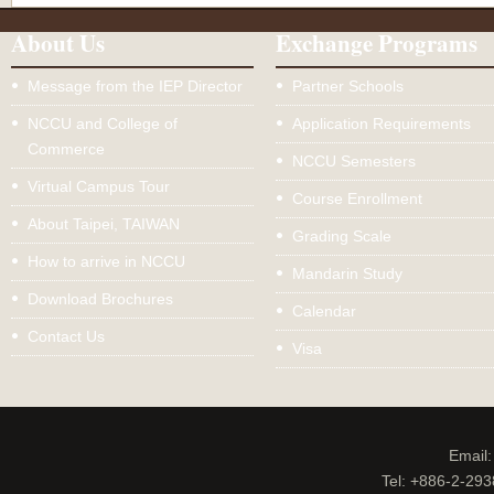
About Us
Exchange Programs
Message from the IEP Director
Partner Schools
NCCU and College of
Application Requirements
Commerce
NCCU Semesters
Virtual Campus Tour
Course Enrollment
About Taipei, TAIWAN
Grading Scale
How to arrive in NCCU
Mandarin Study
Download Brochures
Calendar
Contact Us
Visa
Email
Tel: +886-2-29