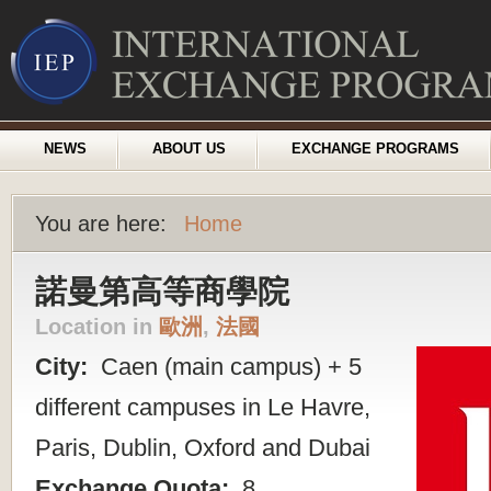
NEWS
ABOUT US
EXCHANGE PROGRAMS
You are here:
Home
諾曼第高等商學院
Location in
歐洲
,
法國
City:
Caen (main campus) + 5
different campuses in Le Havre,
Paris, Dublin, Oxford and Dubai
Exchange Quota:
8