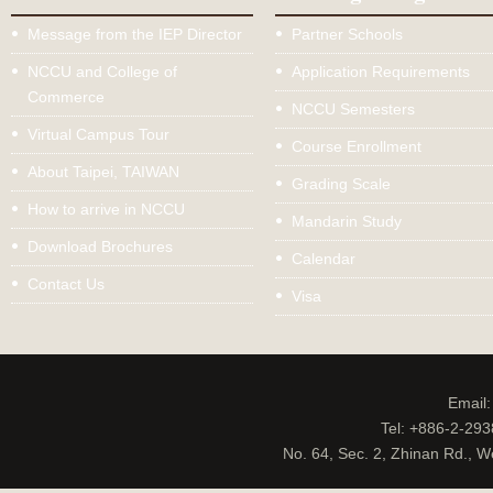
Message from the IEP Director
Partner Schools
NCCU and College of
Application Requirements
Commerce
NCCU Semesters
Virtual Campus Tour
Course Enrollment
About Taipei, TAIWAN
Grading Scale
How to arrive in NCCU
Mandarin Study
Download Brochures
Calendar
Contact Us
Visa
Email
Tel: +886-2-29
No. 64, Sec. 2, Zhinan Rd., W