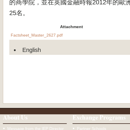
的商學院，並在英國金融時報2012年的歐
25名。
Attachment
Factsheet_Master_2627.pdf
English
About Us
Exchange Programs
Message from the IEP Director
Partner Schools