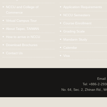
NCCU and College of
Application Requirements
Commerce
NCCU Semesters
Virtual Campus Tour
Course Enrollment
About Taipei, TAIWAN
Grading Scale
How to arrive in NCCU
Mandarin Study
Download Brochures
Calendar
Contact Us
Visa
Email
Tel: +886-2-29
No. 64, Sec. 2, Zhinan Rd., W