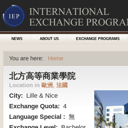
NEWS
ABOUT US
EXCHANGE PROGRAMS
You are here:
Home
北方高等商業學院
Location in
歐洲
,
法國
City:
Lille & Nice
Exchange Quota:
4
Language Special :
無
Exchange Level:
Bachelor