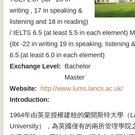
writing , 17 in speaking &
listening and 18 in reading)
/ IELTS 6.5 (at least 5.5 in each element)
(ibt -22 in writing 19 in speaking, listening
6.5 (at least 6.0 in each element)
Exchange Level:
Bachelor
Master
Website:
http://www.lums.lancs.ac.uk/
Introduction:
1964年由英皇授權建校的蘭開斯特大學（Lanc
University），為英國僅有的兩所管理