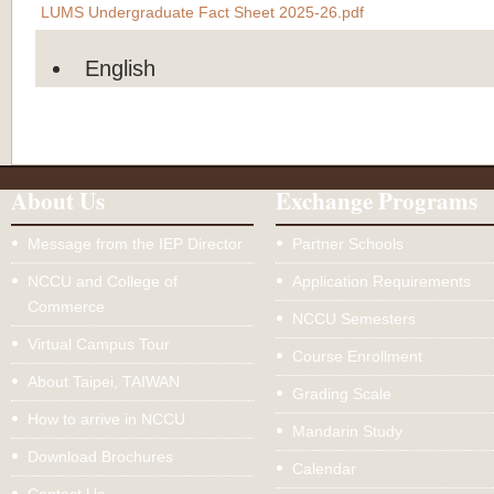
LUMS Undergraduate Fact Sheet 2025-26.pdf
English
About Us
Exchange Programs
Message from the IEP Director
Partner Schools
NCCU and College of
Application Requirements
Commerce
NCCU Semesters
Virtual Campus Tour
Course Enrollment
About Taipei, TAIWAN
Grading Scale
How to arrive in NCCU
Mandarin Study
Download Brochures
Calendar