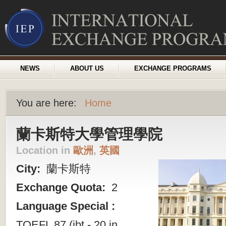
NEWS
ABOUT US
EXCHANGE PROGRAMS
You are here:
Home
蘭卡斯特大學管理學院
Location in
歐洲
,
英國
City:
蘭卡斯特
Exchange Quota:
2
Language Special :
TOEFL 87 (ibt - 20 in