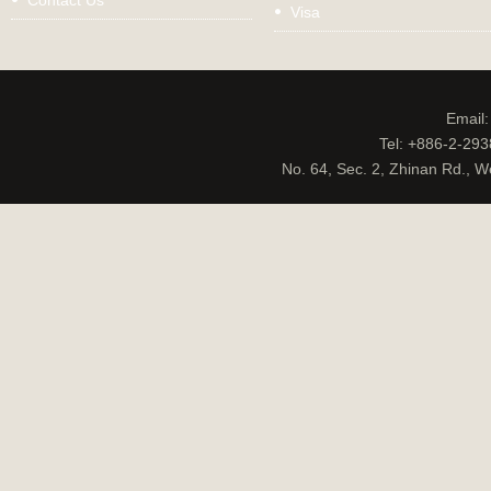
Contact Us
Visa
Email
Tel: +886-2-29
No. 64, Sec. 2, Zhinan Rd., W