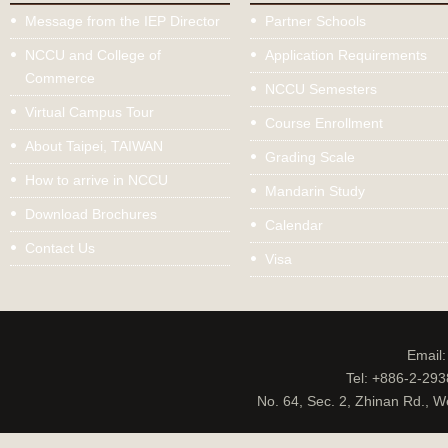
Message from the IEP Director
Partner Schools
NCCU and College of
Application Requirements
Commerce
NCCU Semesters
Virtual Campus Tour
Course Enrollment
About Taipei, TAIWAN
Grading Scale
How to arrive in NCCU
Mandarin Study
Download Brochures
Calendar
Contact Us
Visa
Email
Tel: +886-2-29
No. 64, Sec. 2, Zhinan Rd., W