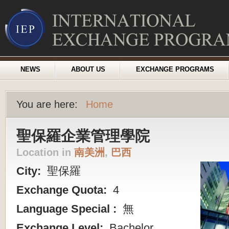
NEWS
ABOUT US
EXCHANGE PROGRAMS
You are here:
Home
聖保羅企業管理學院
Location in
南美洲
,
巴西
City:
聖保羅
Exchange Quota:
4
Language Special :
無
Exchange Level:
Bachelor