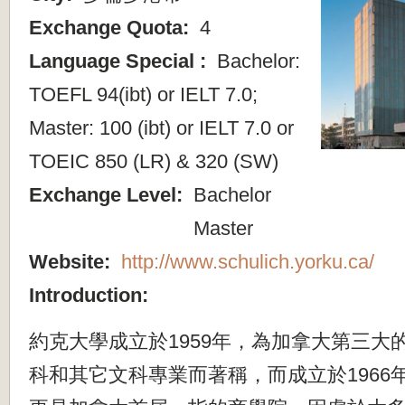
Exchange Quota:
4
Language Special :
Bachelor:
TOEFL 94(ibt) or IELT 7.0;
Master: 100 (ibt) or IELT 7.0 or
TOEIC 850 (LR) & 320 (SW)
Exchange Level:
Bachelor
Master
Website:
http://www.schulich.yorku.ca/
Introduction:
約克大學成立於1959年，為加拿大第三大
科和其它文科專業而著稱，而成立於1966