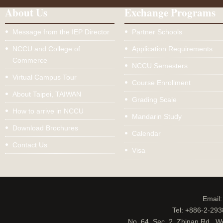
About Us
Exchange Programs
Message from the IEP Director
Partner Schools
NCCU and College of
Application Requirements
Commerce
NCCU Semesters
Virtual Campus Tour
Course Enrollment
About Taipei, TAIWAN
Grading Scale
How to arrive in NCCU
Mandarin Study
Download Brochures
Calendar
Contact Us
Visa
Email
Tel: +886-2-29
No. 64, Sec. 2, Zhinan Rd., W