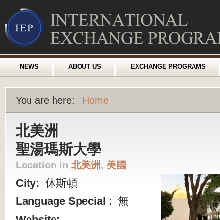
NEWS
ABOUT US
EXCHANGE PROGRAMS
You are here:
Home
北美洲
聖湯瑪斯大學
Location in
北美洲
,
美國
City:
休斯頓
Language Special :
無
Website: