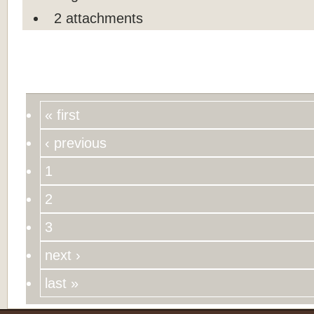
2 attachments
« first
‹ previous
1
2
3
next ›
last »