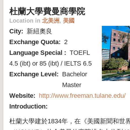
杜蘭大學費曼商學院
Location in
北美洲
,
美國
City:
新紐奧良
Exchange Quota:
2
Language Special :
TOEFL
4.5 (ibt) or 85 (ibt) / IELTS 6.5
Exchange Level:
Bachelor
Master
Website:
http://www.freeman.tulane.edu/
Introduction:
杜蘭大學建於1834年，在《美國新聞和世